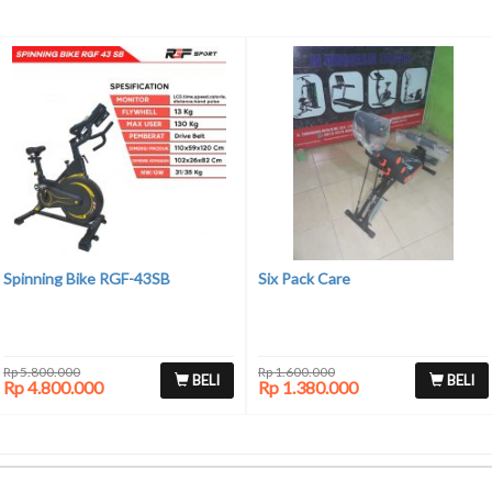
Spinning Bike RGF-43SB
Six Pack Care
Rp 5.800.000
Rp 1.600.000
BELI
BELI
Rp 4.800.000
Rp 1.380.000