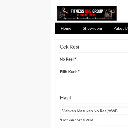
Home
Showroom
Paket U
Cek Resi
No Resi
*
Pilih Kurir
*
Hasil
Silahkan Masukan No Resi/AWB
*Pastikan no resi Valid