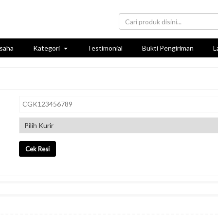
saha
Kategori
Testimonial
Bukti Pengiriman
L
Cek Resi