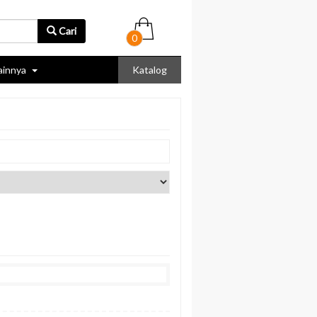
Cari
0
ainnya
Katalog